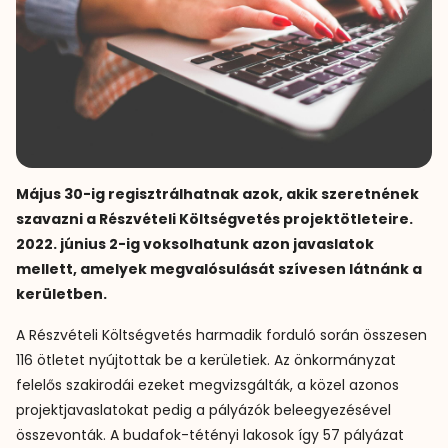
Május 30-ig regisztrálhatnak azok, akik szeretnének
szavazni a Részvételi Költségvetés projektötleteire.
2022. június 2-ig voksolhatunk azon javaslatok
mellett, amelyek megvalósulását szívesen látnánk a
kerületben.
A Részvételi Költségvetés harmadik forduló során összesen
116 ötletet nyújtottak be a kerületiek. Az önkormányzat
felelős szakirodái ezeket megvizsgálták, a közel azonos
projektjavaslatokat pedig a pályázók beleegyezésével
összevonták. A budafok-tétényi lakosok így 57 pályázat