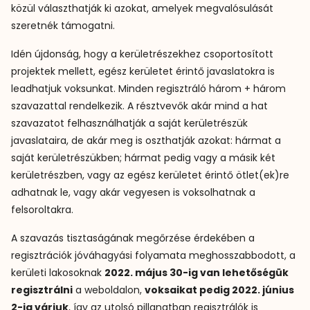
közül választhatják ki azokat, amelyek megvalósulását
szeretnék támogatni.
Idén újdonság, hogy a kerületrészekhez csoportosított
projektek mellett, egész kerületet érintő javaslatokra is
leadhatjuk voksunkat. Minden regisztráló három + három
szavazattal rendelkezik. A résztvevők akár mind a hat
szavazatot felhasználhatják a saját kerületrészük
javaslataira, de akár meg is oszthatják azokat: hármat a
saját kerületrészükben; hármat pedig vagy a másik két
kerületrészben, vagy az egész kerületet érintő ötlet(ek)re
adhatnak le, vagy akár vegyesen is voksolhatnak a
felsoroltakra.
A szavazás tisztaságának megőrzése érdekében a
regisztrációk jóváhagyási folyamata meghosszabbodott, a
kerületi lakosoknak
2022. május 30-ig van lehetőségük
regisztrálni
a weboldalon,
voksaikat pedig 2022. június
2-ig várjuk
, így az utolsó pillanatban regisztrálók is