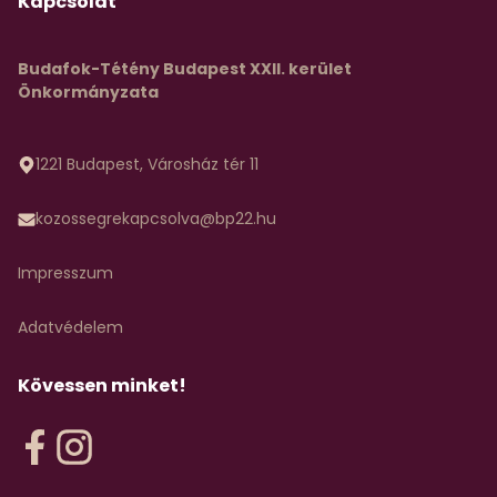
Kapcsolat
Budafok-Tétény Budapest XXII. kerület
Önkormányzata
1221 Budapest, Városház tér 11
kozossegrekapcsolva@bp22.hu
Impresszum
Adatvédelem
Kövessen minket!