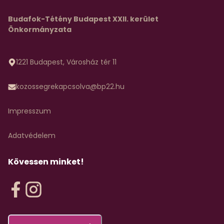
Budafok-Tétény Budapest XXII. kerület
Önkormányzata
1221 Budapest, Városház tér 11
kozossegrekapcsolva@bp22.hu
Impresszum
Adatvédelem
Kövessen minket!