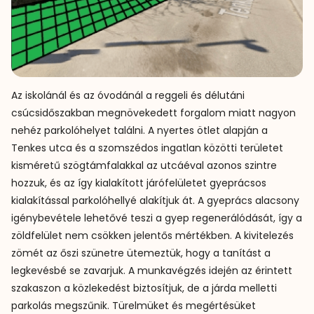
Az iskolánál és az óvodánál a reggeli és délutáni
csúcsidőszakban megnövekedett forgalom miatt nagyon
nehéz parkolóhelyet találni. A nyertes ötlet alapján a
Tenkes utca és a szomszédos ingatlan közötti területet
kisméretű szögtámfalakkal az utcáéval azonos szintre
hozzuk, és az így kialakított járófelületet gyeprácsos
kialakítással parkolóhellyé alakítjuk át. A gyeprács alacsony
igénybevétele lehetővé teszi a gyep regenerálódását, így a
zöldfelület nem csökken jelentős mértékben. A kivitelezés
zömét az őszi szünetre ütemeztük, hogy a tanítást a
legkevésbé se zavarjuk. A munkavégzés idején az érintett
szakaszon a közlekedést biztosítjuk, de a járda melletti
parkolás megszűnik. Türelmüket és megértésüket