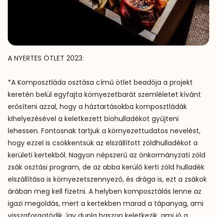
A NYERTES ÖTLET 2023:

*A Komposztláda osztása című ötlet beadója a projekt 
keretén belül egyfajta környezetbarát szemléletet kívánt 
erősíteni azzal, hogy a háztartásokba komposztládák 
kihelyezésével a keletkezett biohulladékot gyűjteni 
lehessen. Fontosnak tartjuk a környezettudatos nevelést, 
hogy ezzel is csökkentsük az elszállított zöldhulladékot a 
kerületi kertekből. Nagyon népszerű az önkormányzati zöld 
zsák osztási program, de az abba kerülő kerti zöld hulladék 
elszállítása is környezetszennyező, és drága is, ezt a zsákok 
árában meg kell fizetni. A helyben komposztálás lenne az 
igazi megoldás, mert a kertekben marad a tápanyag, ami 
visszaforgatódik, így dupla haszon keletkezik, ami jó a 