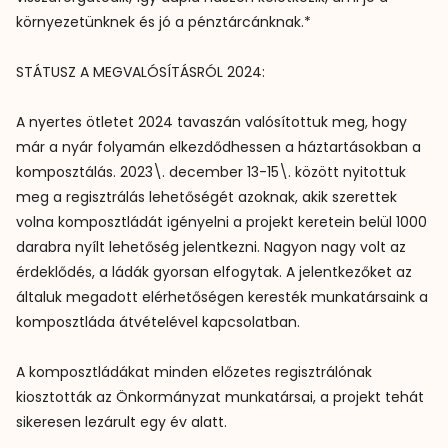
környezetünknek és jó a pénztárcánknak.*

STÁTUSZ A MEGVALÓSÍTÁSRÓL 2024:

A nyertes ötletet 2024 tavaszán valósítottuk meg, hogy 
már a nyár folyamán elkezdődhessen a háztartásokban a 
komposztálás. 2023\. december 13-15\. között nyitottuk 
meg a regisztrálás lehetőségét azoknak, akik szerettek 
volna komposztládát igényelni a projekt keretein belül 1000 
darabra nyílt lehetőség jelentkezni. Nagyon nagy volt az 
érdeklődés, a ládák gyorsan elfogytak. A jelentkezőket az 
általuk megadott elérhetőségen keresték munkatársaink a 
komposztláda átvételével kapcsolatban.

A komposztládákat minden előzetes regisztrálónak 
kiosztották az Önkormányzat munkatársai, a projekt tehát 
sikeresen lezárult egy év alatt.